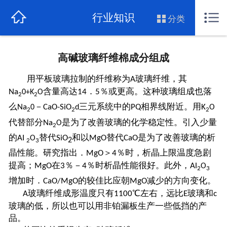
网站首页
行业知识
分类
关于我们
高碱玻璃纤维棉成分组成
公司新闻
用平板玻璃拉制的纤维称为
玻璃纤维，其
A
行业知识
含量高达
．
％或更高。这种玻璃组成也落
Na
14
5
0+K
O
2
2
么
－
三元系统中的
相界线附近。用
Na
CaO-SiO
PQ
K
0
d
O
2
2
2
行业资讯
代替部分
是为了改善玻璃的化学稳定性。引入少量
Na
O
2
的
替代
和以
替代
是为了改善玻璃的析
AI
SiO
MgO
CaO
O
2
玻璃棉价格
2
3
晶性能。研究指出．
＞
％时，析晶上限温度急剧
MgO
4
提高；
在
％－
％时析晶性能很好。此外，
MgO
3
4
Al
O
产品展示
2
3
增加时．
的较佳比应朝
减少的方向变化。
CaO/MgO
MgO
玻璃纤维成形温度只有
℃左右，远比
玻璃和
联系我们
A
1100
E
c
玻璃的低，所以也可以用非铂漏板生产一些低挡的产
品。