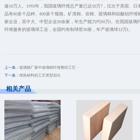
逾
万人。
年，我国玻璃纤维总产量已达
万
，仅次于美国、日
10
1992
10
?
品有
多个品种、
多个规格。矿渣棉、岩棉、玻璃棉和硅酸铝纤维
60
600
家企业，其中大、中型企业
余家，年生产能力约
万
。在我国玻璃
20
50
t
纤维服务的玻璃球工业，全国约有制球窑
座，年产玻璃球
万
。
30
12
t
上一条：
玻璃棉厂家中玻璃棉纤维整经工艺···
下一条：
绝热材料的工艺类型划分
相关产品