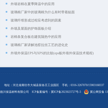
外墙岩棉在夏季降温中的应用
玻璃棉厂家中的玻璃棉为什么有时带着贴面
玻璃纤维形成过程应考虑到的因素
外墙及屋面的护饰面板介绍
岩棉条复合板在建筑隔热中的应用
玻璃棉厂家讲解池窑拉丝工艺的进化史
外墙外保温EPS与XPS的比较(eps板外墙外保温技术规程)
地址：河北省廊坊市大城县留各庄工业园区 手机：0316-3267070/15903168337
德川保温材料有限公司 ICP备案编号：
冀ICP备2023023727号-5
冀公网安备 131