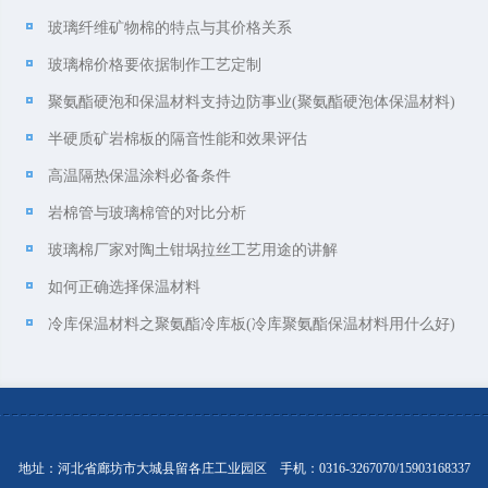
玻璃纤维矿物棉的特点与其价格关系
玻璃棉价格要依据制作工艺定制
聚氨酯硬泡和保温材料支持边防事业(聚氨酯硬泡体保温材料)
半硬质矿岩棉板的隔音性能和效果评估
高温隔热保温涂料必备条件
岩棉管与玻璃棉管的对比分析
玻璃棉厂家对陶土钳埚拉丝工艺用途的讲解
如何正确选择保温材料
冷库保温材料之聚氨酯冷库板(冷库聚氨酯保温材料用什么好)
地址：河北省廊坊市大城县留各庄工业园区 手机：0316-3267070/15903168337